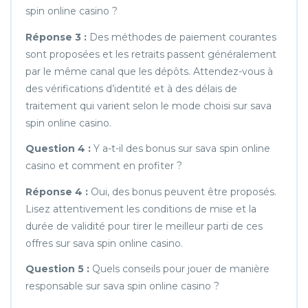
spin online casino ?
Réponse 3 :
Des méthodes de paiement courantes
sont proposées et les retraits passent généralement
par le même canal que les dépôts. Attendez-vous à
des vérifications d’identité et à des délais de
traitement qui varient selon le mode choisi sur sava
spin online casino.
Question 4 :
Y a-t-il des bonus sur sava spin online
casino et comment en profiter ?
Réponse 4 :
Oui, des bonus peuvent être proposés.
Lisez attentivement les conditions de mise et la
durée de validité pour tirer le meilleur parti de ces
offres sur sava spin online casino.
Question 5 :
Quels conseils pour jouer de manière
responsable sur sava spin online casino ?