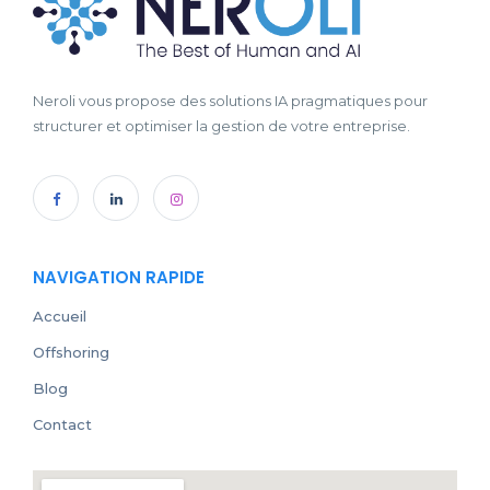
Neroli vous propose des solutions IA pragmatiques pour
structurer et optimiser la gestion de votre entreprise.
NAVIGATION RAPIDE
Accueil
Offshoring
Blog
Contact