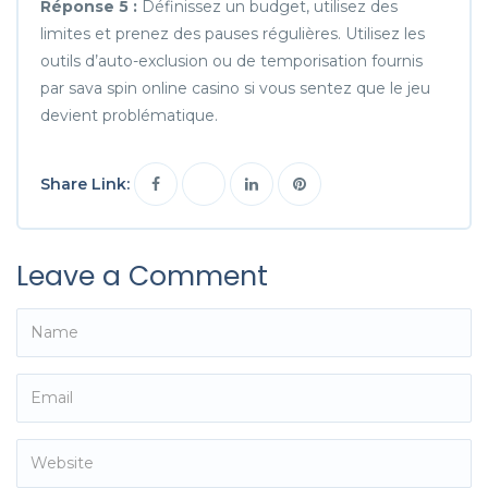
Réponse 5 :
Définissez un budget, utilisez des
limites et prenez des pauses régulières. Utilisez les
outils d’auto-exclusion ou de temporisation fournis
par sava spin online casino si vous sentez que le jeu
devient problématique.
Share Link:
Leave a Comment