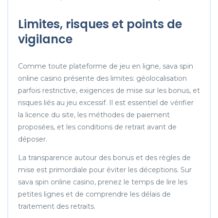
Limites, risques et points de
vigilance
Comme toute plateforme de jeu en ligne, sava spin
online casino présente des limites: géolocalisation
parfois restrictive, exigences de mise sur les bonus, et
risques liés au jeu excessif. Il est essentiel de vérifier
la licence du site, les méthodes de paiement
proposées, et les conditions de retrait avant de
déposer.
La transparence autour des bonus et des règles de
mise est primordiale pour éviter les déceptions. Sur
sava spin online casino, prenez le temps de lire les
petites lignes et de comprendre les délais de
traitement des retraits.