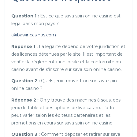
Question 1 :
Est-ce que sava spin online casino est
légal dans mon pays ?
akibawincasinos.com
Réponse 1 :
La légalité dépend de votre juridiction et
des licences détenues par le site. Il est important de
vérifier la réglementation locale et la conformité du
casino avant de s’inscrire sur sava spin online casino.
Question 2 :
Quels jeux trouve-t-on sur sava spin
online casino ?
Réponse 2 :
On y trouve des machines à sous, des
jeux de table et des options de live casino. L’offre
peut varier selon les éditeurs partenaires et les
promotions en cours sur sava spin online casino.
Question 3 :
Comment déposer et retirer sur sava