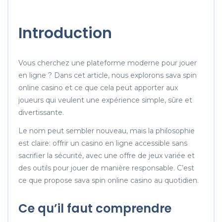
Introduction
Vous cherchez une plateforme moderne pour jouer
en ligne ? Dans cet article, nous explorons sava spin
online casino et ce que cela peut apporter aux
joueurs qui veulent une expérience simple, sûre et
divertissante.
Le nom peut sembler nouveau, mais la philosophie
est claire: offrir un casino en ligne accessible sans
sacrifier la sécurité, avec une offre de jeux variée et
des outils pour jouer de manière responsable. C’est
ce que propose sava spin online casino au quotidien.
Ce qu’il faut comprendre