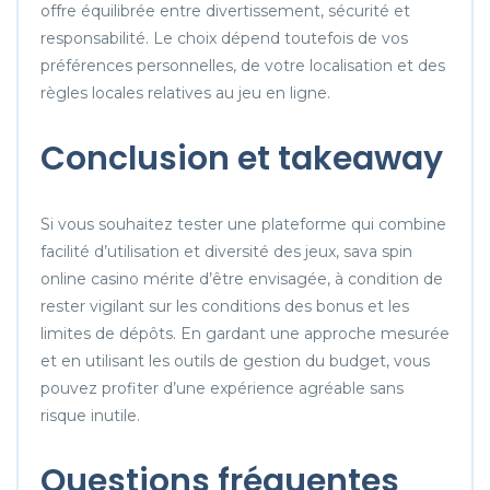
offre équilibrée entre divertissement, sécurité et
responsabilité. Le choix dépend toutefois de vos
préférences personnelles, de votre localisation et des
règles locales relatives au jeu en ligne.
Conclusion et takeaway
Si vous souhaitez tester une plateforme qui combine
facilité d’utilisation et diversité des jeux, sava spin
online casino mérite d’être envisagée, à condition de
rester vigilant sur les conditions des bonus et les
limites de dépôts. En gardant une approche mesurée
et en utilisant les outils de gestion du budget, vous
pouvez profiter d’une expérience agréable sans
risque inutile.
Questions fréquentes