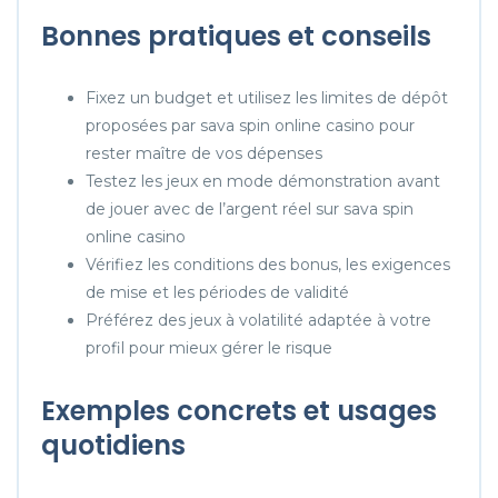
Bonnes pratiques et conseils
Fixez un budget et utilisez les limites de dépôt
proposées par sava spin online casino pour
rester maître de vos dépenses
Testez les jeux en mode démonstration avant
de jouer avec de l’argent réel sur sava spin
online casino
Vérifiez les conditions des bonus, les exigences
de mise et les périodes de validité
Préférez des jeux à volatilité adaptée à votre
profil pour mieux gérer le risque
Exemples concrets et usages
quotidiens