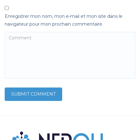
Enregistrer mon nom, mon e-mail et mon site dans le
navigateur pour mon prochain commentaire.