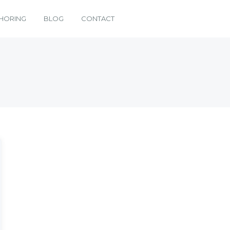
HORING
BLOG
CONTACT