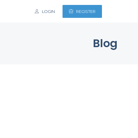
LOGIN
REGISTER
Blog