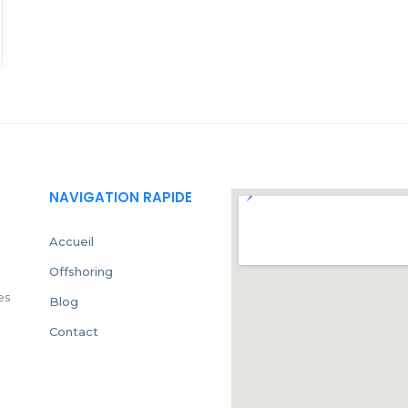
NAVIGATION RAPIDE
Accueil
Offshoring
es
Blog
Contact