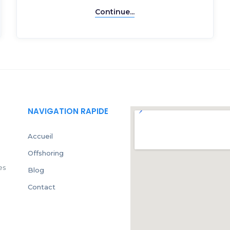
Continue...
NAVIGATION RAPIDE
Accueil
Offshoring
es
Blog
Contact