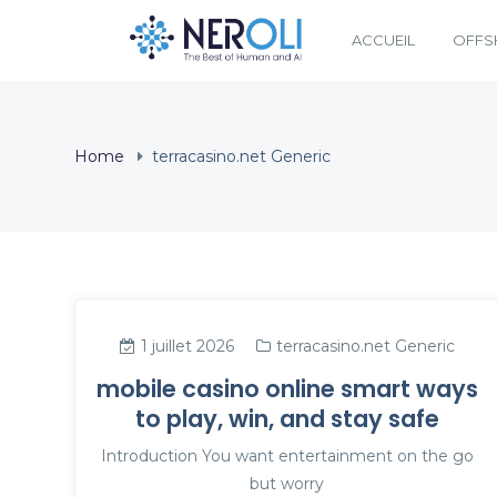
ACCUEIL
OFFS
Home
terracasino.net Generic
1 juillet 2026
terracasino.net Generic
mobile casino online smart ways
to play, win, and stay safe
Introduction You want entertainment on the go
but worry