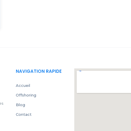
NAVIGATION RAPIDE
Accueil
Offshoring
es
Blog
Contact