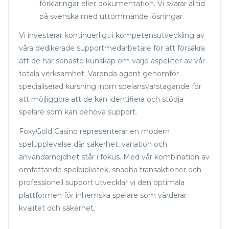
förklaringar eller dokumentation. Vi svarar alltid
på svenska med uttömmande lösningar
Vi investerar kontinuerligt i kompetensutveckling av
våra dedikerade supportmedarbetare för att försäkra
att de har senaste kunskap om varje aspekter av vår
totala verksamhet. Varenda agent genomför
specialiserad kursning inom spelansvarstagande för
att möjliggöra att de kan identifiera och stödja
spelare som kan behöva support.
FoxyGold Casino representerar en modern
spelupplevelse där säkerhet, variation och
användarnöjdhet står i fokus. Med vår kombination av
omfattande spelbibliotek, snabba transaktioner och
professionell support utvecklar vi den optimala
plattformen för inhemska spelare som värderar
kvalitet och säkerhet.