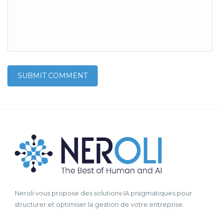
Neroli vous propose des solutions IA pragmatiques pour
structurer et optimiser la gestion de votre entreprise.