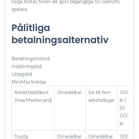
noga testas förrän de görs tillgängliga för casinots
spelare.
Pålitliga
betalningsalternativ
Betalningsmetod
Insättningstid
Uttagstid
Min/Max belopp
Kredit/debitkort
Omedelbar
tre till fem
100
(Visa/Mastercard)
arbetsdagar
kr /
50
000
kr
Trustly
Omedelbar
Omedelbar
100