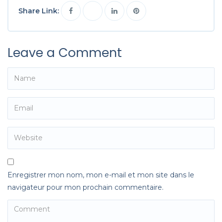
Share Link:
Leave a Comment
Enregistrer mon nom, mon e-mail et mon site dans le
navigateur pour mon prochain commentaire.