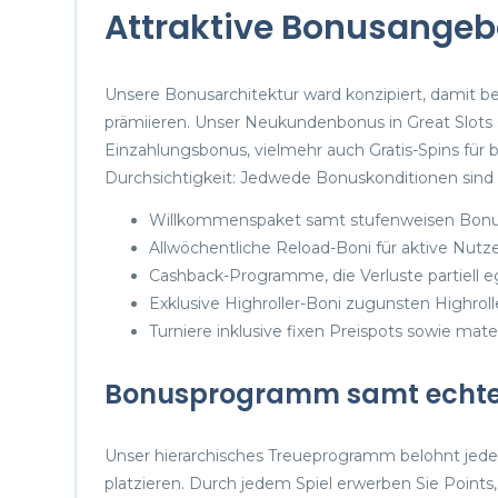
Attraktive Bonusangebot
Unsere Bonusarchitektur ward konzipiert, damit 
prämiieren. Unser Neukundenbonus in Great Slots C
Einzahlungsbonus, vielmehr auch Gratis-Spins für 
Durchsichtigkeit: Jedwede Bonuskonditionen sind ei
Willkommenspaket samt stufenweisen Bonusle
Allwöchentliche Reload-Boni für aktive Nutz
Cashback-Programme, die Verluste partiell eg
Exklusive Highroller-Boni zugunsten Highroll
Turniere inklusive fixen Preispots sowie mate
Bonusprogramm samt echt
Unser hierarchisches Treueprogramm belohnt jede 
platzieren. Durch jedem Spiel erwerben Sie Point