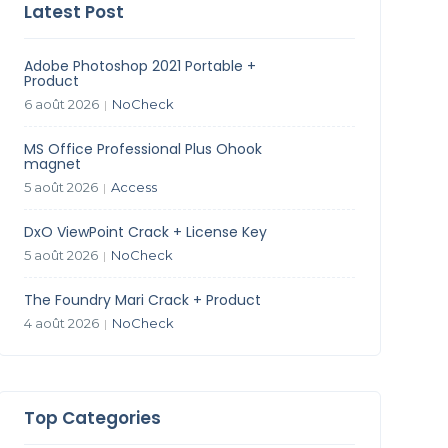
Latest Post
Adobe Photoshop 2021 Portable +
Product
6 août 2026
NoCheck
|
MS Office Professional Plus Ohook
magnet
5 août 2026
Access
|
DxO ViewPoint Crack + License Key
5 août 2026
NoCheck
|
The Foundry Mari Crack + Product
4 août 2026
NoCheck
|
Top Categories