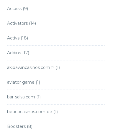
Access
(9)
Activators
(14)
Activs
(18)
Addins
(17)
akibawincasinos.com fr
(1)
aviator game
(1)
bar-salsa.com
(1)
beticocasinos.com-de
(1)
Boosters
(8)