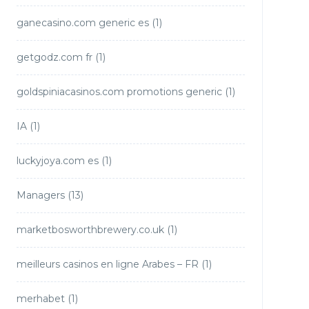
ganecasino.com generic es
(1)
getgodz.com fr
(1)
goldspiniacasinos.com promotions generic
(1)
IA
(1)
luckyjoya.com es
(1)
Managers
(13)
marketbosworthbrewery.co.uk
(1)
meilleurs casinos en ligne Arabes – FR
(1)
merhabet
(1)