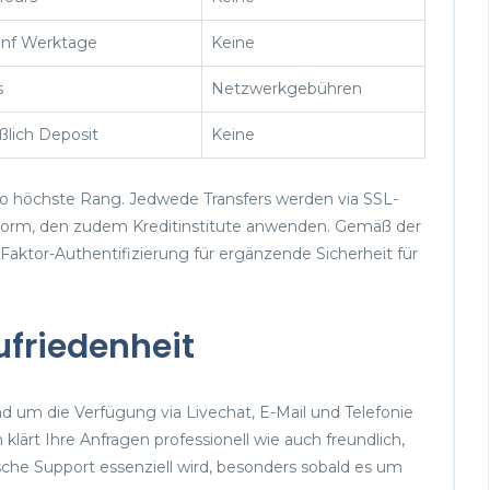
fünf Werktage
Keine
s
Netzwerkgebühren
ßlich Deposit
Keine
no höchste Rang. Jedwede Transfers werden via SSL-
 Norm, den zudem Kreditinstitute anwenden. Gemäß der
Faktor-Authentifizierung für ergänzende Sicherheit für
ufriedenheit
d um die Verfügung via Livechat, E-Mail und Telefonie
lärt Ihre Anfragen professionell wie auch freundlich,
sche Support essenziell wird, besonders sobald es um