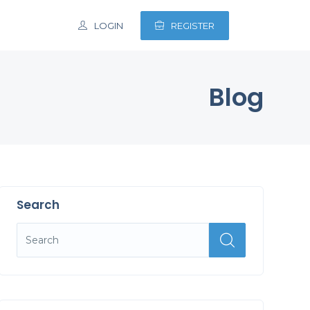
LOGIN
REGISTER
Blog
Search