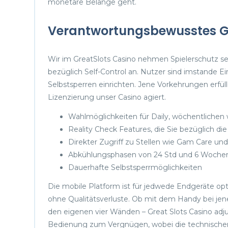
monetäre Belange geht.
Verantwortungsbewusstes G
Wir im GreatSlots Casino nehmen Spielerschutz ser
bezüglich Self-Control an. Nutzer sind imstande Ei
Selbstsperren einrichten. Jene Vorkehrungen erf
Lizenzierung unser Casino agiert.
Wahlmöglichkeiten für Daily, wöchentlichen
Reality Check Features, die Sie bezüglich die
Direkter Zugriff zu Stellen wie Gam Care 
Abkühlungsphasen von 24 Std und 6 Woche
Dauerhafte Selbstsperrmöglichkeiten
Die mobile Platform ist für jedwede Endgeräte opti
ohne Qualitätsverluste. Ob mit dem Handy bei jen
den eigenen vier Wänden – Great Slots Casino adjust
Bedienung zum Vergnügen, wobei die technischen