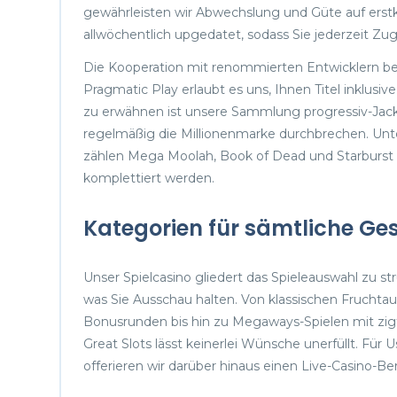
gewährleisten wir Abwechslung und Güte auf erst
allwöchentlich upgedatet, sodass Sie jederzeit Zu
Die Kooperation mit renommierten Entwicklern be
Pragmatic Play erlaubt es uns, Ihnen Titel inklusive
zu erwähnen ist unsere Sammlung progressiv-Jac
regelmäßig die Millionenmarke durchbrechen. Unte
zählen Mega Moolah, Book of Dead und Starburst 
komplettiert werden.
Kategorien für sämtliche G
Unser Spielcasino gliedert das Spieleauswahl zu st
was Sie Ausschau halten. Von klassischen Fruchtau
Bonusrunden bis hin zu Megaways-Spielen mit zig
Great Slots lässt keinerlei Wünsche unerfüllt. Für U
offerieren wir darüber hinaus einen Live-Casino-Be