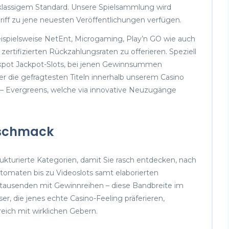
klassigem Standard. Unsere Spielsammlung wird
griff zu jene neuesten Veröffentlichungen verfügen.
ispielsweise NetEnt, Microgaming, Play’n GO wie auch
 zertifizierten Rückzahlungsraten zu offerieren. Speziell
kpot Jackpot-Slots, bei jenen Gewinnsummen
r die gefragtesten Titeln innerhalb unserem Casino
– Evergreens, welche via innovative Neuzugänge
eschmack
rukturierte Kategorien, damit Sie rasch entdecken, nach
tomaten bis zu Videoslots samt elaborierten
tausenden mit Gewinnreihen – diese Bandbreite im
ser, die jenes echte Casino-Feeling präferieren,
reich mit wirklichen Gebern.