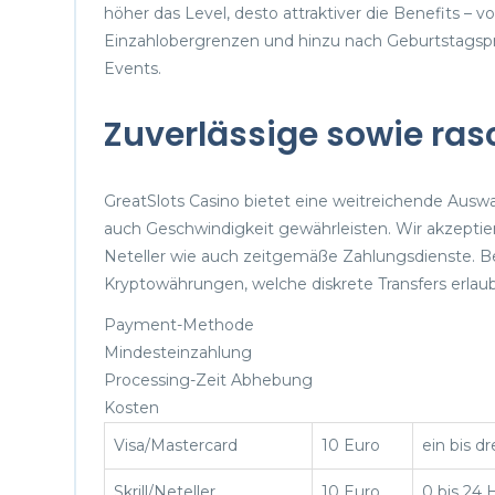
höher das Level, desto attraktiver die Benefits – 
Einzahlobergrenzen und hinzu nach Geburtstagsp
Events.
Zuverlässige sowie r
GreatSlots Casino bietet eine weitreichende Aus
auch Geschwindigkeit gewährleisten. Wir akzeptier
Neteller wie auch zeitgemäße Zahlungsdienste. B
Kryptowährungen, welche diskrete Transfers erlau
Payment-Methode
Mindesteinzahlung
Processing-Zeit Abhebung
Kosten
Visa/Mastercard
10 Euro
ein bis d
Skrill/Neteller
10 Euro
0 bis 24 