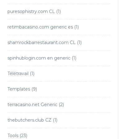
puresophistry.com CL
(1)
retimbacasino.com generic es
(1)
shamrockbarrestaurant.com CL
(1)
spinhublogin.com en generic
(1)
Télétravail
(1)
Templates
(9)
terracasino.net Generic
(2)
thebutchers.club CZ
(1)
Tools
(23)