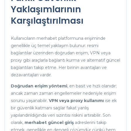
Yaklaşımlarının
Karşılaştırılması
Kullanıcıların merhabet platformuna erişiminde
genellikle üç temel yaklaşım bulunur: resmi
bağlantılar üzerinden doğrudan erişim, VPN veya
proxy gibi araçlarla bağlantı kurma ve alternatif güncel
bağlantıları takip etme. Her birinin avantajları ve
dezavantajları vardır.
Doğrudan erişim yöntemi
, en basit ve hızlı olanıdır;
ancak zaman zaman engellemeler nedeniyle erişim
sorunu yaşanabilir.
VPN veya proxy kullanımı
ise ek
bir güvenlik katmanı sağlar fakat yanlış
yapılandırıldığında veri sızıntısı riskini artırabilir. Son
olarak,
merhabet güncel giriş
adreslerini takip
etmek, genellikle en dengeli çözümdür çünkü hem