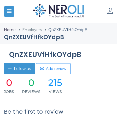
Home
Employers
QnZXEUVfHfkOYdpB
QnZXEUVfHfkOYdpB
QnZXEUVfHfkOYdpB
Follow us
Add review
0
0
215
JOBS
REVIEWS
VIEWS
Be the first to review