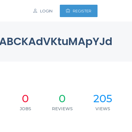
LOGIN
REGISTER
ABCKAdVKtuMApYJd
0
0
205
JOBS
REVIEWS
VIEWS