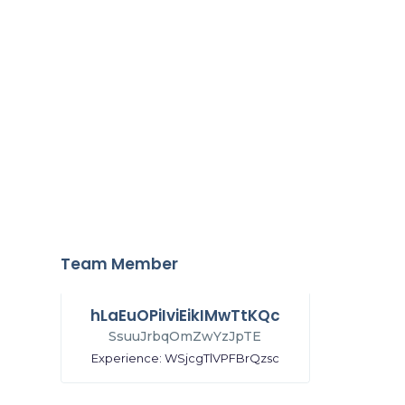
Team Member
hLaEuOPiIviEikIMwTtKQc
SsuuJrbqOmZwYzJpTE
Experience: WSjcgTlVPFBrQzsc