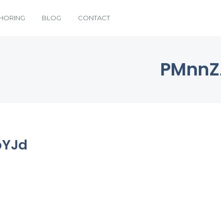
HORING
BLOG
CONTACT
PMnnZ
pYJd