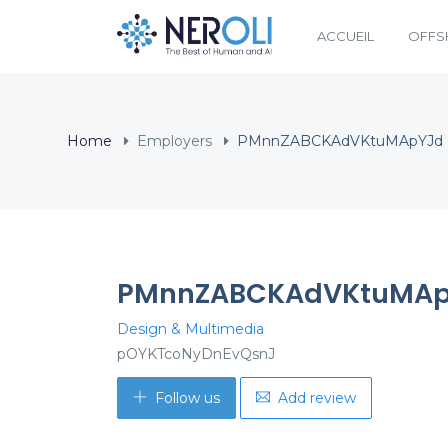
ACCUEIL
OFFS
Home
Employers
PMnnZABCKAdVKtuMApYJd
PMnnZABCKAdVKtuMA
Design & Multimedia
pOYKTcoNyDnEvQsnJ
Follow us
Add review