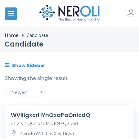
Home
Candidate
Candidate
Show Sidebar
Showing the single result
Newest
WVIllgxcrHYnOxaPaOnlcdQ
ZLytvniQOhpzdMDFNFQSund
ZwniiImWLlFpvXolifUryyL