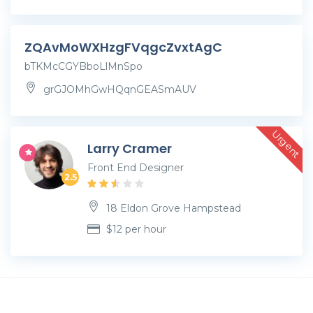
ZQAvMoWXHzgFVqgcZvxtAgC
bTKMcCGYBboLlMnSpo
grGJOMhGwHQqnGEASmAUV
Urgent
Larry Cramer
Front End Designer
2.5
18 Eldon Grove Hampstead
$
12
per hour