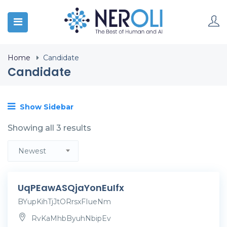
Home
Candidate
Candidate
Show Sidebar
Showing all 3 results
Newest
UqPEawASQjaYonEuIfx
BYupKihTjJtORrsxFIueNm
RvKaMhbByuhNbipEv